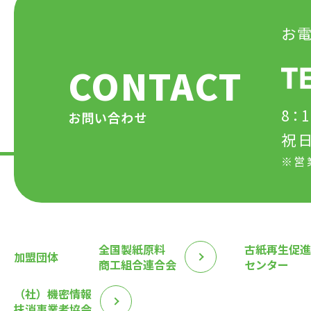
お
CONTACT
8：
お問い合わせ
祝
※営
全国製紙原料
古紙再生促進
加盟団体
商工組合連合会
センター
（社）機密情報
抹消事業者協会