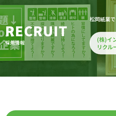
松岡紙業で
RECRUIT
(株)イ
採用情報
リクル