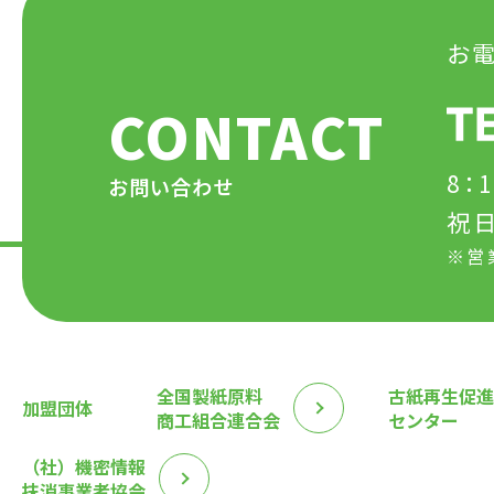
お
CONTACT
8：
お問い合わせ
祝
※営
全国製紙原料
古紙再生促進
加盟団体
商工組合連合会
センター
（社）機密情報
抹消事業者協会