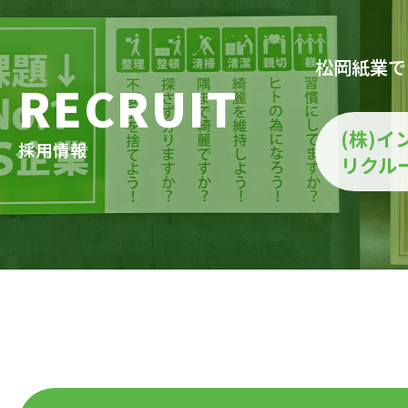
松岡紙業で
RECRUIT
(株)イ
採用情報
リクル