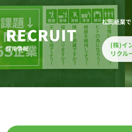
松岡紙業で
RECRUIT
(株)イ
採用情報
リクル