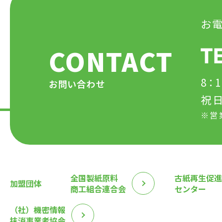
お
CONTACT
8：
お問い合わせ
祝
※営
全国製紙原料
古紙再生促進
加盟団体
商工組合連合会
センター
（社）機密情報
抹消事業者協会