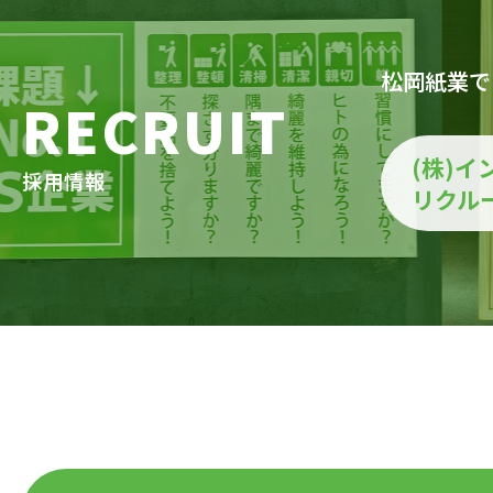
松岡紙業で
RECRUIT
(株)イ
採用情報
リクル