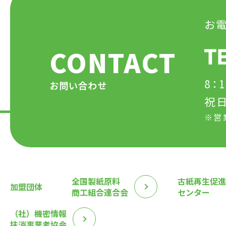
お
CONTACT
8：
お問い合わせ
祝
※営
全国製紙原料
古紙再生促進
加盟団体
商工組合連合会
センター
（社）機密情報
抹消事業者協会