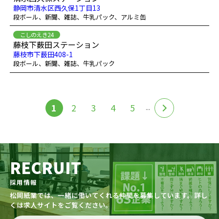
静岡市清水区西久保1丁目13
段ボール、新聞、雑誌、牛乳パック、アルミ缶
こしのえき24
藤枝下薮田ステーション
藤枝市下薮田408-1
段ボール、新聞、雑誌、牛乳パック
1
2
3
4
5
...
RECRUIT
採用情報
松岡紙業では、一緒に働いてくれる仲間を募集しています。詳し
くは求人サイトをご覧ください。