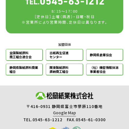
8：15～17：00
［定休日］土曜（隔週）・日曜・祝日
※営業所により営業時間、定休日は異なります。
加盟団体
全国製紙原料
古紙再生促進
静岡県倉庫協会
商工組合連合会
センター
静岡県製紙原料
商業
関東製紙原料
（社）機密情報
抹消
組合
直納商工組合
事業者協会
〒416-0931 静岡県富士市蓼原110番地
Google Map
TEL.0545-63-1212 FAX.0545-61-0300