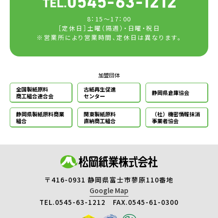
8：15～17：00
［定休日］土曜（隔週）・日曜・祝日
※営業所により営業時間、定休日は異なります。
加盟団体
全国製紙原料
古紙再生促進
静岡県倉庫協会
商工組合連合会
センター
静岡県製紙原料
商業
関東製紙原料
（社）機密情報
抹消
組合
直納商工組合
事業者協会
〒416-0931 静岡県富士市蓼原110番地
Google Map
TEL.0545-63-1212 FAX.0545-61-0300