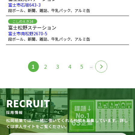
富士市石坂643-3
段ボール、新聞、雑誌、牛乳パック、アルミ缶
こしのえき24
富士松野ステーション
富士市南松野2670-5
段ボール、新聞、雑誌、牛乳パック、アルミ缶
1
2
3
4
5
...
RECRUIT
採用情報
松岡紙業では、一緒に働いてくれる仲間を募集しています。詳し
くは求人サイトをご覧ください。