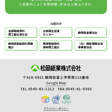
※営業所により営業時間、定休日は異なります。
加盟団体
全国製紙原料
古紙再生促進
静岡県倉庫協会
商工組合連合会
センター
静岡県製紙原料
商業
関東製紙原料
（社）機密情報
抹消
組合
直納商工組合
事業者協会
〒416-0931 静岡県富士市蓼原110番地
Google Map
TEL.0545-63-1212 FAX.0545-61-0300
プライバシーポリシー