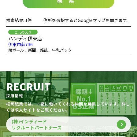
検索
検索結果: 1件
住所を選択するとGoogleマップを開きます。
こしのえき
ハンディ伊東店
伊東市荻736
段ボール、新聞、雑誌、牛乳パック
RECRUIT
採用情報
松岡紙業では、一緒に働いてくれる仲間を募集しています。詳し
くは求人サイトをご覧ください。
(株)インディード
リクルートパートナーズ