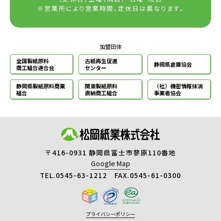
※営業所により営業時間、定休日は異なります。
加盟団体
全国製紙原料
古紙再生促進
静岡県倉庫協会
商工組合連合会
センター
静岡県製紙原料
商業
関東製紙原料
（社）機密情報
抹消
組合
直納商工組合
事業者協会
〒416-0931 静岡県富士市蓼原110番地
Google Map
TEL.0545-63-1212 FAX.0545-61-0300
プライバシーポリシー