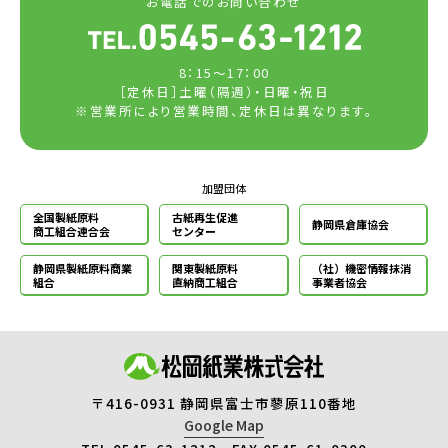
お電話でのお問い合わせ
8：15～17：00
［定休日］土曜（隔週）・日曜・祝日
※営業所により営業時間、定休日は異なります。
加盟団体
全国製紙原料
古紙再生促進
静岡県倉庫協会
商工組合連合会
センター
静岡県製紙原料
商業
関東製紙原料
（社）機密情報
抹消
組合
直納商工組合
事業者協会
〒416-0931 静岡県富士市蓼原110番地
Google Map