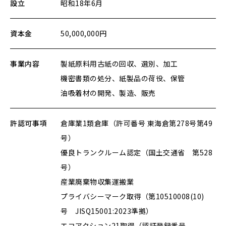
設立
昭和18年6月
資本金
50,000,000円
事業内容
製紙原料用古紙の回収、選別、加工
機密書類の処分、紙製品の荷役、保管
油吸着材の開発、製造、販売
許認可事項
倉庫業1類倉庫（許可番号 東海倉第278号第49
号）
優良トランクルーム認定（国土交通省 第528
号）
産業廃棄物収集運搬業
プライバシーマーク取得（第10510008(10)
号 JISQ15001:2023準拠）
エコアクション21取得（認証登録番号