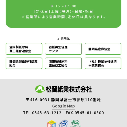
8：15～17：00
［定休日］土曜（隔週）・日曜・祝日
※営業所により営業時間、定休日は異なります。
加盟団体
全国製紙原料
古紙再生促進
静岡県倉庫協会
商工組合連合会
センター
静岡県製紙原料
商業
関東製紙原料
（社）機密情報
抹消
組合
直納商工組合
事業者協会
〒416-0931 静岡県富士市蓼原110番地
Google Map
TEL.0545-63-1212 FAX.0545-61-0300