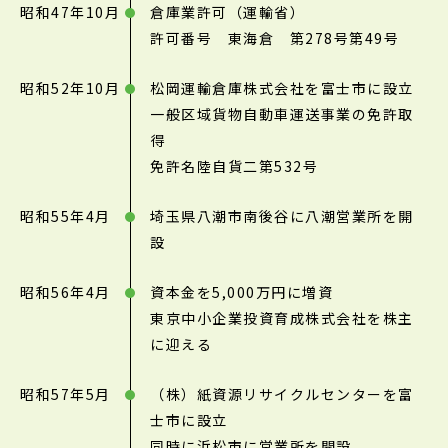
昭和47年10月
倉庫業許可（運輸省）
許可番号 東海倉 第278号第49号
昭和52年10月
松岡運輸倉庫株式会社を富士市に設立
一般区域貨物自動車運送事業の免許取
得
免許名陸自貨二第532号
昭和55年4月
埼玉県八潮市南後谷に八潮営業所を開
設
昭和56年4月
資本金を5,000万円に増資
東京中小企業投資育成株式会社を株主
に迎える
昭和57年5月
（株）紙資源リサイクルセンターを富
士市に設立
同時に浜松市に営業所を開設