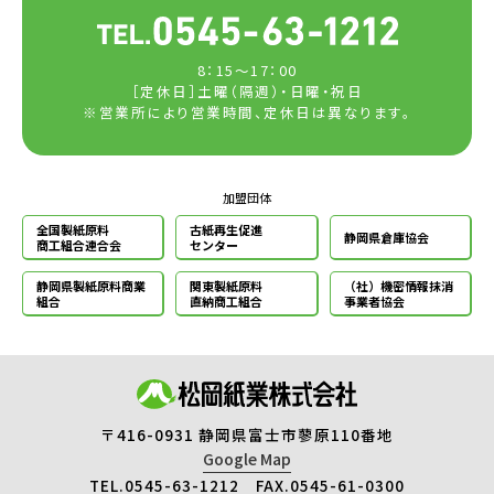
8：15～17：00
［定休日］土曜（隔週）・日曜・祝日
※営業所により営業時間、定休日は異なります。
加盟団体
全国製紙原料
古紙再生促進
静岡県倉庫協会
商工組合連合会
センター
静岡県製紙原料
商業
関東製紙原料
（社）機密情報
抹消
組合
直納商工組合
事業者協会
〒416-0931 静岡県富士市蓼原110番地
Google Map
TEL.0545-63-1212 FAX.0545-61-0300