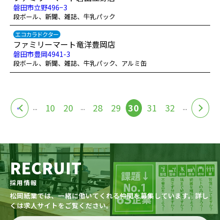
磐田市立野496−3
段ボール、新聞、雑誌、牛乳パック
エコカラドクター
ファミリーマート竜洋豊岡店
磐田市豊岡4941-3
段ボール、新聞、雑誌、牛乳パック、アルミ缶
30
10
20
28
29
31
32
«
...
...
...
RECRUIT
採用情報
松岡紙業では、一緒に働いてくれる仲間を募集しています。詳し
くは求人サイトをご覧ください。