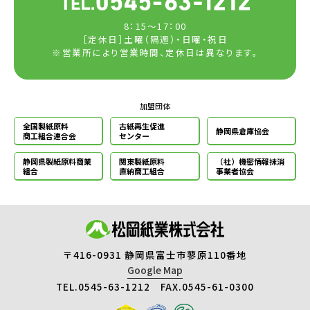
8：15～17：00
［定休日］土曜（隔週）・日曜・祝日
※営業所により営業時間、定休日は異なります。
加盟団体
全国製紙原料
古紙再生促進
静岡県倉庫協会
商工組合連合会
センター
静岡県製紙原料
商業
関東製紙原料
（社）機密情報
抹消
組合
直納商工組合
事業者協会
〒416-0931 静岡県富士市蓼原110番地
Google Map
TEL.0545-63-1212 FAX.0545-61-0300